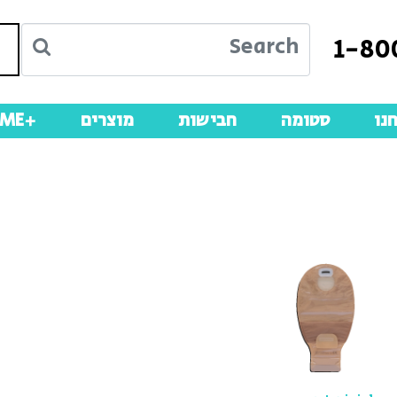
1-80
נו
סטומה
חבישות
מוצרים
+ME