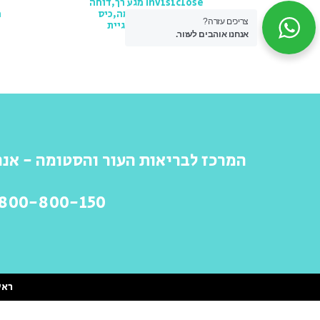
Invisiclose מגע רך,דוחה
מים,פילטר,אטומה,כיס
מ
צריכים עזרה?
ביטחון,טכנולוגיית
אנחנו אוהבים לעזור.
המרכז לבריאות העור והסטומה - אנח
-800-800-150
ראש