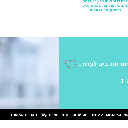
Invisiclose מגע רך,דוחה
ים,פילטר,חצי שקופה,כיס
ביטחון,טכנולוגיית
נו אוהבים לעזור.
1
י
מי אנחנו
סטומה
חבישות
+me
יצירת קשר
הצהרת נגישות