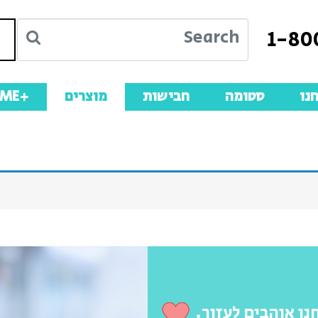
1-80
נו
סטומה
חבישות
מוצרים
+ME
נו אוהבים לעזור.