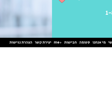
1
י
מי אנחנו
סטומה
חבישות
+me
יצירת קשר
הצהרת נגישות