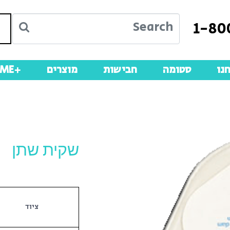
1-80
נו
סטומה
חבישות
מוצרים
+ME
שקית שתן
ציוד