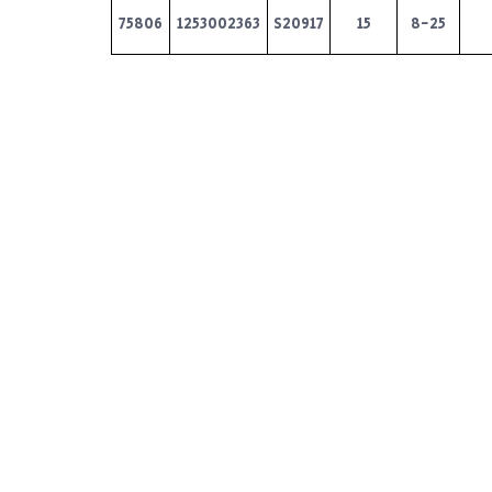
75806
1253002363
S20917
15
8-25